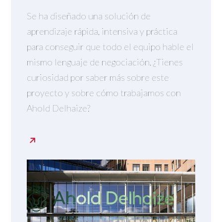
Se ha diseñado una solución de
aprendizaje rápida, intensiva y práctica
para conseguir que todo el equipo hable el
mismo lenguaje de negociación. ¿Tienes
curiosidad por saber más sobre este
proyecto y sobre cómo trabajamos con
Ahold Delhaize?