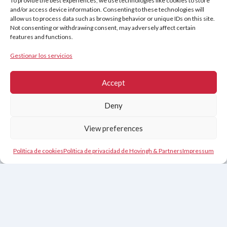
To provide the best experiences, we use technologies like cookies to store
and/or access device information. Consenting to these technologies will
allow us to process data such as browsing behavior or unique IDs on this site.
Not consenting or withdrawing consent, may adversely affect certain
Copyright © 2026
features and functions.
Hovingh & Partners
:
Formación en Ventas de Clase Mundial
&
Programas de Negociación
.
Gestionar los servicios
Accept
Deny
View preferences
Contacto
Política de cookies
Política de privacidad de Hovingh & Partners
Impressum
Nederlands
(
Holandés
)
English
(
Inglés
)
Français
(
Francés
)
Deutsch
(
Alemán
)
Español
Čeština
(
Checo
)
Svenska
(
Sueco
)