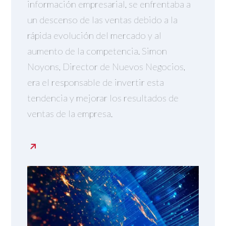
información empresarial, se enfrentaba a
un descenso de las ventas debido a la
rápida evolución del mercado y al
aumento de la competencia. Simon
Noyons, Director de Nuevos Negocios,
era el responsable de invertir esta
tendencia y mejorar los resultados de
ventas de la empresa.