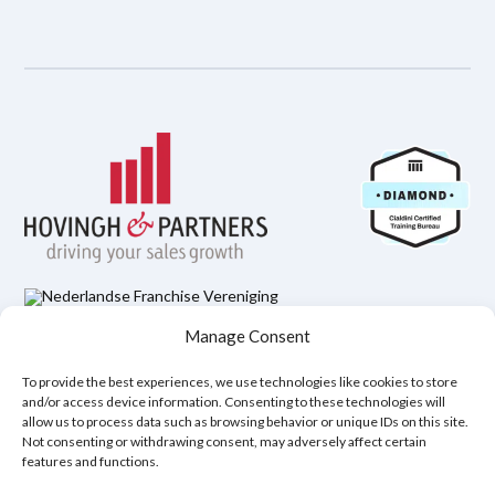
Manage Consent
Datenschutzbestimmungen
Rechtlicher Hinweis
Cookie-Richtlinie (EU)
To provide the best experiences, we use technologies like cookies to store
and/or access device information. Consenting to these technologies will
allow us to process data such as browsing behavior or unique IDs on this site.
Copyright © 2026
Not consenting or withdrawing consent, may adversely affect certain
features and functions.
Hovingh & Partners
:
Verkaufstraining auf Weltklasseniveau
&
Verhandlungsprogramme
.