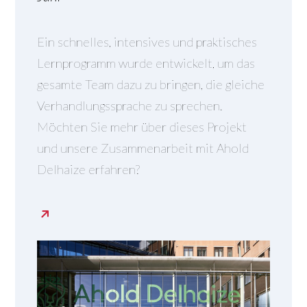
Ein schnelles, intensives und praktisches
Lernprogramm wurde entwickelt, um das
gesamte Team dazu zu bringen, die gleiche
Verhandlungssprache zu sprechen.
Möchten Sie mehr über dieses Projekt
und unsere Zusammenarbeit mit Ahold
Delhaize erfahren?