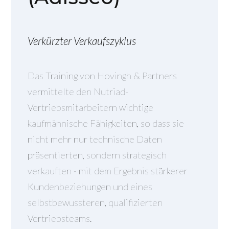
Verkürzter Verkaufszyklus
Das Training von Hovingh & Partners
vermittelte den Nutriad-
Vertriebsmitarbeitern wichtige
kaufmännische Fähigkeiten, so dass sie
nicht mehr nur technische Daten
präsentierten, sondern strategisch
verkauften - mit dem Ergebnis stärkerer
Kundenbeziehungen und eines
selbstbewussteren, qualifizierten
Vertriebsteams.