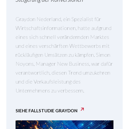
Graydon Nederland, ein Spezialist für
Wirtschaftsinformationen, hatte aufgrund
eines sich schnell verändernden Marktes
und eines verschärften Wettbewerbs mit
rückläufigen Umsätzen zu kämpfen. Simon
Noyons, Manager New Business, war dafür
verantwortlich, diesen Trend umzukehren
und die Verkaufsleistung des
Unternehmens zu verbessern.
SIEHE FALLSTUDIE GRAYDON