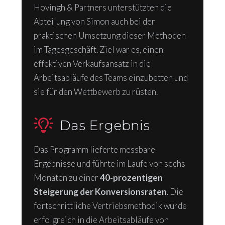
Hovingh & Partners unterstützten die
Abteilung von Simon auch bei der
praktischen Umsetzung dieser Methoden
im Tagesgeschäft. Ziel war es, einen
effektiven Verkaufsansatz in die
Arbeitsabläufe des Teams einzubetten und
sie für den Wettbewerb zu rüsten.
Das Ergebnis
Das Programm lieferte messbare
Ergebnisse und führte im Laufe von sechs
Monaten zu einer
40-prozentigen
Steigerung der Konversionsraten
. Die
fortschrittliche Vertriebsmethodik wurde
erfolgreich in die Arbeitsabläufe von