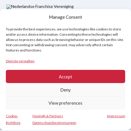
Manage Consent
Datenschutzbestimmungen
Rechtlicher Hinweis
Cookie-Richtlinie (EU)
To provide the best experiences, we use technologies like cookies to store
and/or access device information. Consenting to these technologies will
allow us to process data such as browsing behavior or unique IDs on this site.
Copyright © 2026
Not consenting or withdrawing consent, may adversely affect certain
features and functions.
Hovingh & Partners
:
Verkaufstraining auf Weltklasseniveau
&
Verhandlungsprogramme
.
Dienste verwalten
Accept
Deny
View preferences
Cookie-
Hovingh & Partners
Impressum
Kontakt
Richtlinie
Datenschutzbestimmungen