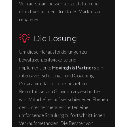
Verkaufsteam besser auszustatten und
effektiver auf den Druck des Marktes zu
reagieren.
Die Lösung
Um diese Herausforderungen zu
bewältigen, entwickelte und
implementierte
Hovingh & Partners
ein
intensives Schulungs- und Coaching-
Programm, das auf die speziellen
Bedürfnisse von Graydon zugeschnitten
war. Mitarbeiter auf verschiedenen Ebenen
des Unternehmens erhielten eine
umfassende Schulung zu fortschrittlichen
Verkaufsmethoden. Die Berater von