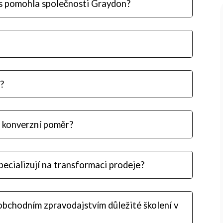
s pomohla společnosti Graydon?
?
j konverzní poměr?
pecializují na transformaci prodeje?
 obchodním zpravodajstvím důležité školení v