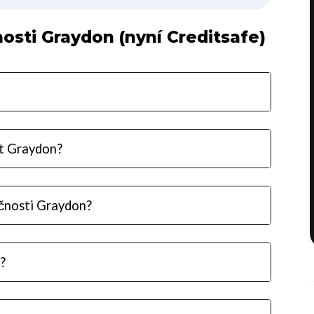
osti Graydon (nyní Creditsafe)
st Graydon?
ečnosti Graydon?
?