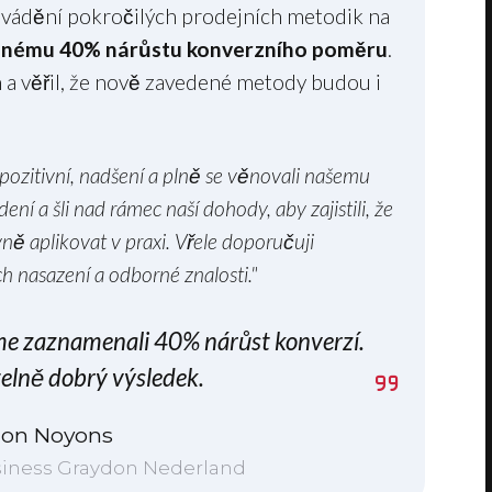
avádění pokročilých prodejních metodik na
lnému 40% nárůstu konverzního poměru
.
 a věřil, že nově zavedené metody budou i
 pozitivní, nadšení a plně se věnovali našemu
ní a šli nad rámec naší dohody, aby zajistili, že
ě aplikovat v praxi. Vřele doporučuji
h nasazení a odborné znalosti."
sme zaznamenali 40% nárůst konverzí.
telně dobrý výsledek.
on Noyons
iness Graydon Nederland