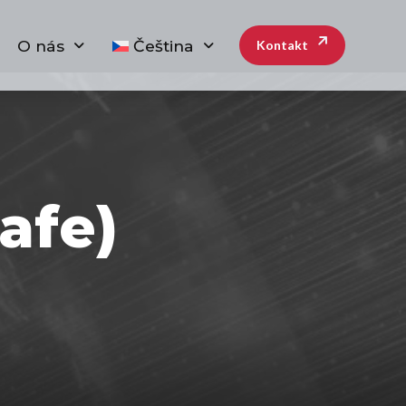
O nás
Čeština
Kontakt
afe)