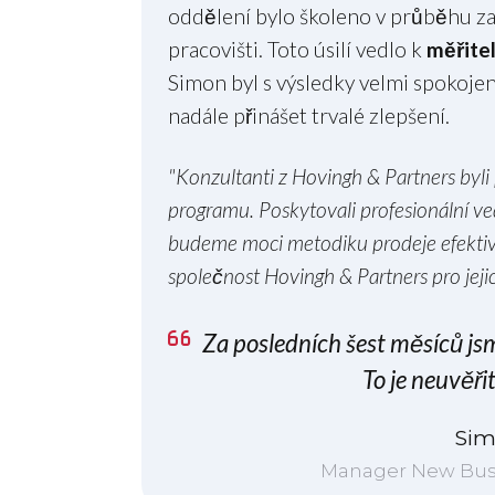
oddělení bylo školeno v průběhu z
pracovišti. Toto úsilí vedlo k
měřite
Simon byl s výsledky velmi spokojen
nadále přinášet trvalé zlepšení.
"Konzultanti z Hovingh & Partners byli
programu. Poskytovali profesionální vede
budeme moci metodiku prodeje efektivn
společnost Hovingh & Partners pro jejic
Za posledních šest měsíců j
To je neuvěři
Sim
Manager New Bus