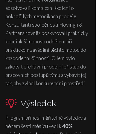
absolvovali komplexní školení o
pokročilých metodikách prodeje.
Konzultanti společnosti Hovingh &
Partners rovněž poskytovali praktický
koučink Simonovu oddělení při
praktickém zavádění těchto metod do
každodenní činnosti. Cílem bylo
zakotvit efektivní prodejní přístup do
pracovních postupů týmu a vybavit jej
tak, aby zvládl konkurenční prostředí.
Výsledek
Program přinesl měřitelné výsledky a
během šesti měsíců vedl k
40%