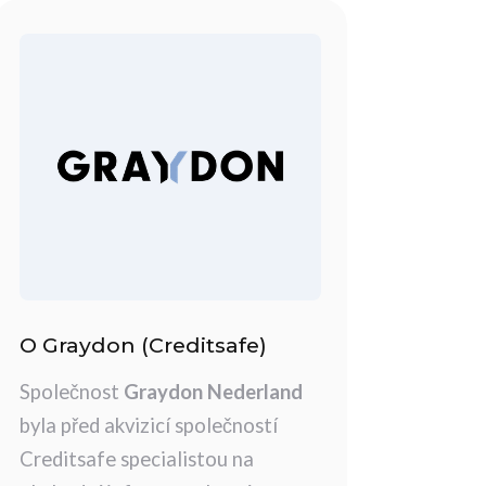
O Graydon (Creditsafe)
Společnost
Graydon Nederland
byla před akvizicí společností
Creditsafe specialistou na