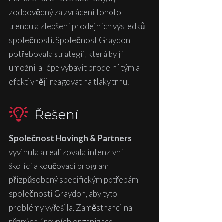
zodpovědný za zvrácení tohoto
trendu a zlepšení prodejních výsledků
společnosti. Společnost Graydon
potřebovala strategii, která by jí
umožnila lépe vybavit prodejní tým a
efektivněji reagovat na tlaky trhu.
Řešení
Společnost Hovingh & Partners
vyvinula a realizovala intenzivní
školicí a koučovací program
přizpůsobený specifickým potřebám
společnosti Graydon, aby tyto
problémy vyřešila. Zaměstnanci na
různých úrovních organizace