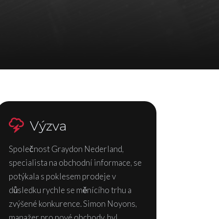
Výzva
Společnost Graydon Nederland,
specialista na obchodní informace, se
potýkala s poklesem prodeje v
důsledku rychle se měnícího trhu a
zvýšené konkurence. Simon Noyons,
manažer pro nové obchody, byl