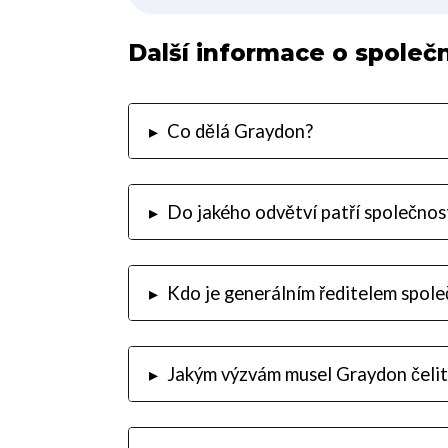
Další informace o společn
▸
Co dělá Graydon?
▸
Do jakého odvětví patří společno
▸
Kdo je generálním ředitelem spol
▸
Jakým výzvám musel Graydon čelit