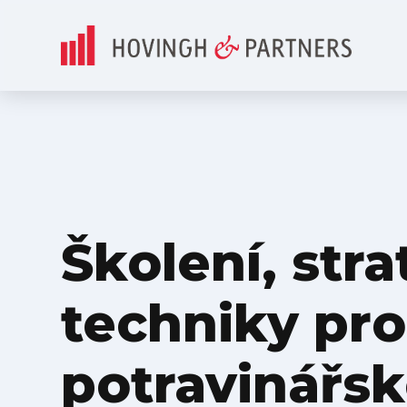
Školení, stra
techniky pro
potravinářs