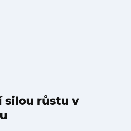
silou růstu v
lu