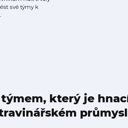
ést své týmy k
.
týmem, který je hnací 
travinářském průmys