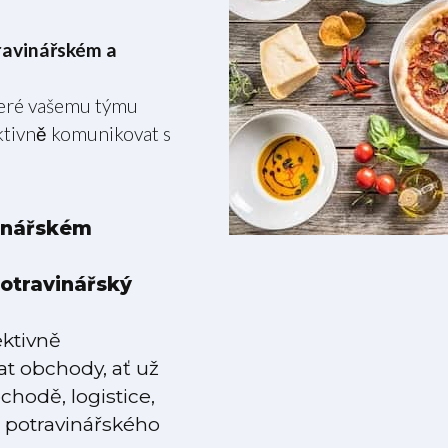
travinářském a
teré vašemu týmu
ektivně komunikovat s
vinářském
potravinářský
ektivně
rat obchody, ať už
hodě, logistice,
h potravinářského