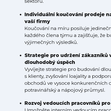
sektoru.
Individuální koučování prodeje 
vaší firmy
Koučování na míru posiluje jedineč
každého člena týmu a zajišťuje, že 
výjimečných výsledků.
Strategie pro udržení zákazníků 
dlouhodobý úspěch
Vyvíjejte strategie pro budování dl
s klienty, zvyšování loajality a podp
obchodů ve vysoce konkurenčních od
potravinářský a nápojový průmysl.
Rozvoj vedoucích pracovníků pro 
Umožněte interním vedoucím pracov