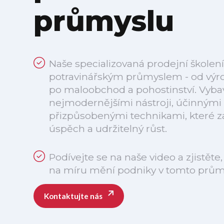
průmyslu
Naše specializovaná prodejní školení
potravinářským průmyslem - od výro
po maloobchod a pohostinství. Vyba
nejmodernějšími nástroji, účinnými 
přizpůsobenými technikami, které za
úspěch a udržitelný růst.
Podívejte se na naše video a zjistěte,
na míru mění podniky v tomto prům
Kontaktujte nás