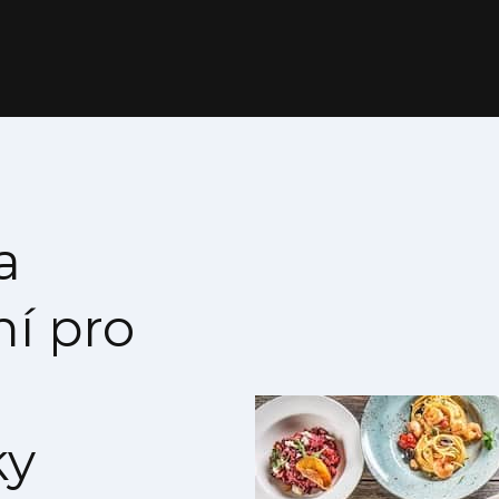
a
ní pro
ky