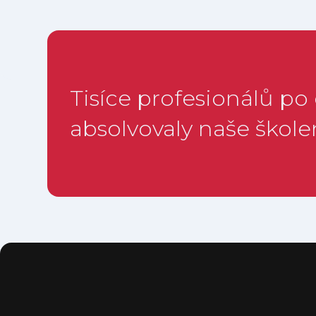
Tisíce profesionálů po
absolvovaly naše školen