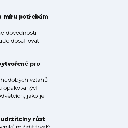
na míru potřebám
né dovednosti
bude dosahovat
vytvořené pro
ouhodobých vztahů
oru opakovaných
větvích, jako je
udržitelný růst
níkům řídit trvalý