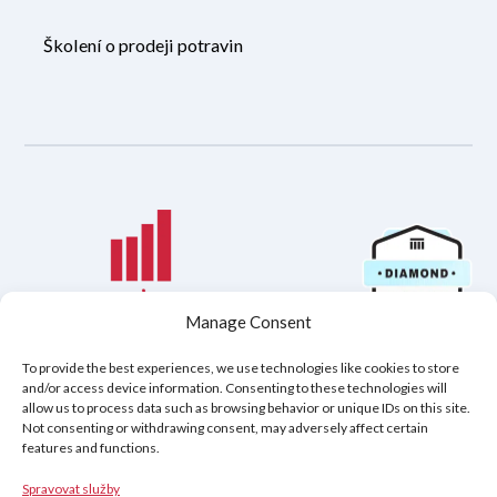
Školení o prodeji potravin
Manage Consent
To provide the best experiences, we use technologies like cookies to store
and/or access device information. Consenting to these technologies will
allow us to process data such as browsing behavior or unique IDs on this site.
Hovingh & Partners Zásady ochrany osobních údajů
Not consenting or withdrawing consent, may adversely affect certain
Právní prohlášení o vyloučení odpovědnosti
features and functions.
Zásady používání souborů cookie (EU)
Spravovat služby