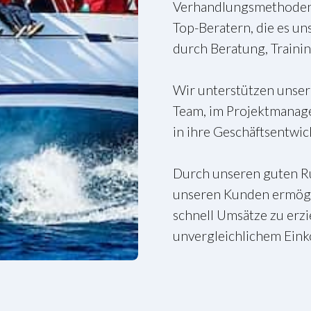
Verhandlungsmethoden e
Top-Beratern, die es u
durch Beratung, Traini
Wir unterstützen unser
Team, im Projektmanage
in ihre Geschäftsentwic
Durch unseren guten Ru
unseren Kunden ermögli
schnell Umsätze zu erz
unvergleichlichem Ein