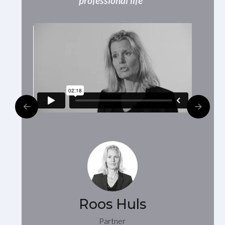
professional life"
r
Roos Huls
Partner