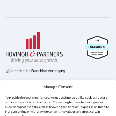
Hovingh & Partners Integritetspolicy
Manage Consent
Juridisk ansvarsfriskrivning
Policy för cookies (EU)
To provide the best experiences, we use technologies like cookies to store
and/or access device information. Consenting to these technologies will
allow us to process data such as browsing behavior or unique IDs on this site.
Copyright © 2026
Not consenting or withdrawing consent, may adversely affect certain