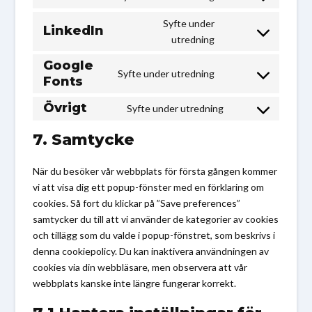
Consent
service
to
wistia
Syfte under
LinkedIn
service
Consent
utredning
vimeo
to
Google
service
Syfte under utredning
Fonts
Consent
linkedin
to
Övrigt
Syfte under utredning
service
Consent
google-
to
7. Samtycke
fonts
service
Övrigt
När du besöker vår webbplats för första gången kommer
vi att visa dig ett popup-fönster med en förklaring om
cookies. Så fort du klickar på ”Save preferences”
samtycker du till att vi använder de kategorier av cookies
och tillägg som du valde i popup-fönstret, som beskrivs i
denna cookiepolicy. Du kan inaktivera användningen av
cookies via din webbläsare, men observera att vår
webbplats kanske inte längre fungerar korrekt.