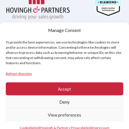
Manage Consent
Privacybeleid
Disclaimer
Cookiebeleid (EU)
To provide the best experiences, we use technologies like cookies to store
and/or access device information. Consenting to these technologies will
allow us to process data such as browsing behavior or unique IDs on this site.
Not consenting or withdrawing consent, may adversely affect certain
Copyright © 2026
features and functions.
Hovingh & Partners
:
Verkooptraining van Wereldklasse
&
Onderhandelingsprogramma's
.
Beheer diensten
Accept
Deny
View preferences
Contact
Cookiebeleid
Hovingh & Partners Privacybeleid
Impressum