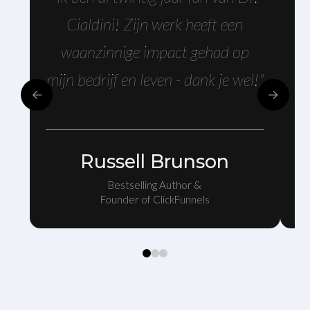
Cialdini! Zijn werk heeft een
waanzinnige impact gehad op
mijn bedrijf en leven - dank je wel!"
Russell Brunson
Bestselling Author &
Founder of ClickFunnels
0
1
2