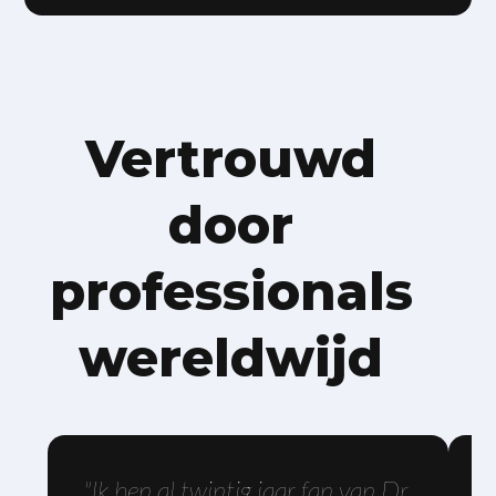
Vertrouwd
door
professionals
wereldwijd
"Ik ben al twintig jaar fan van Dr.
"