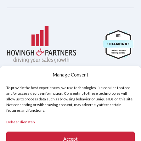
Manage Consent
Privacybeleid
Disclaimer
Cookiebeleid (EU)
To provide the best experiences, we use technologies like cookies to store
and/or access device information. Consenting to these technologies will
allow us to process data such as browsing behavior or unique IDs on this site.
Not consenting or withdrawing consent, may adversely affect certain
Copyright © 2026
features and functions.
Hovingh & Partners
:
Verkooptraining van Wereldklasse
&
Onderhandelingsprogramma's
.
Beheer diensten
Accept