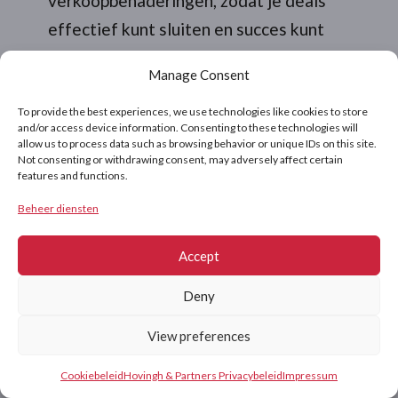
verkoopbenaderingen, zodat je deals
effectief kunt sluiten en succes kunt
herhalen.
Manage Consent
To provide the best experiences, we use technologies like cookies to store
and/or access device information. Consenting to these technologies will
allow us to process data such as browsing behavior or unique IDs on this site.
Not consenting or withdrawing consent, may adversely affect certain
features and functions.
Beheer diensten
Accept
Grote deals
Deny
View preferences
strategiseren
Contact
Cookiebeleid
Hovingh & Partners Privacybeleid
Impressum