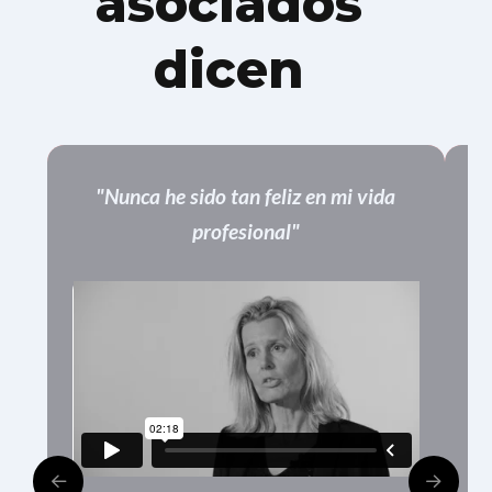
asociados
dicen
"Nunca he sido tan feliz en mi vida
profesional"