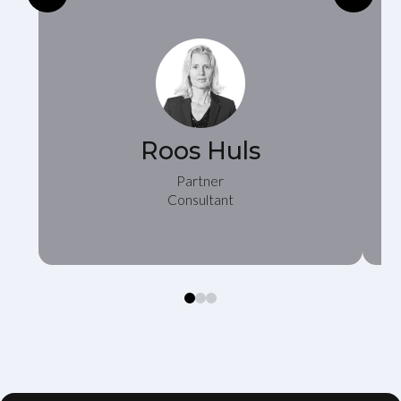
Roos Huls
Partner
Consultant
0
1
2