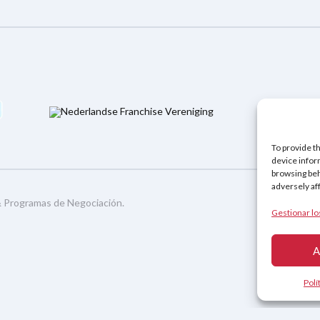
Política de
To provide t
device infor
browsing beh
adversely af
&
Programas de Negociación
.
Gestionar lo
A
Polí