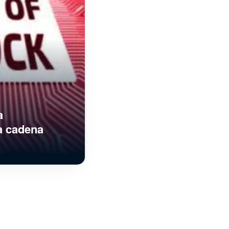
a
la cadena