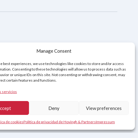
 Privacidad
Aviso legal
Política de cookies (UE)
Manage Consent
he best experiences, we use technologies like cookies to store and/or access
mation. Consenting to these technologies will allow us to process data such as
avior or unique IDs on this site. Not consenting or withdrawing consent, may
fect certain features and functions.
s servicios
ccept
Deny
View preferences
Contacto
tica de cookies
Política de privacidad de Hovingh & Partners
Impressum