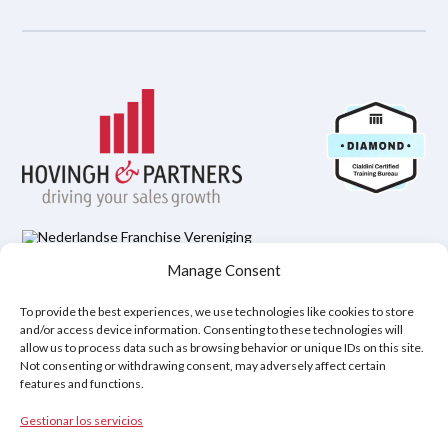
Manage Consent
Política de Privacidad
Aviso legal
Política de cookies (UE)
To provide the best experiences, we use technologies like cookies to store
and/or access device information. Consenting to these technologies will
allow us to process data such as browsing behavior or unique IDs on this site.
Not consenting or withdrawing consent, may adversely affect certain
Copyright © 2026
features and functions.
Hovingh & Partners
:
Formación en Ventas de Clase Mundial
&
Programas de Negociación
.
Gestionar los servicios