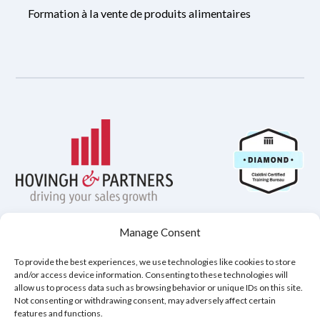
Formation à la vente de produits alimentaires
Manage Consent
Politique de confidentialité
To provide the best experiences, we use technologies like cookies to store
Avis de non-responsabilité
Cookies (UE)
and/or access device information. Consenting to these technologies will
allow us to process data such as browsing behavior or unique IDs on this site.
Not consenting or withdrawing consent, may adversely affect certain
features and functions.
Copyright © 2026