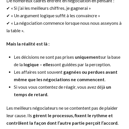
De nombreux cadres entrent en négociation en pensant :
✔ « Si j’ai les meilleurs chiffres, je gagnerai »
✔ « Un argument logique suffit à les convaincre »
✔ « La négociation commence lorsque nous nous asseyons à
la table ».
Mais la réalité est là :
Les décisions ne sont pas prises
uniquement
sur la base
de la
logique – elles
sont guidées par la perception.
Les affaires sont souvent
gagnées ou perdues avant
même que les négociations ne commencent
.
Si vous vous contentez de réagir, vous avez déjà
un
temps de retard.
Les meilleurs négociateurs ne se contentent pas de plaider
leur cause. Ils
gèrent le processus, fixent le rythme et
contrôlent la façon dont l’autre partie perçoit l’accord.