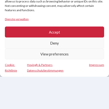
allow us to process data such as browsing behavior or unique IDs on this site.
Copyright © 2026
Not consenting or withdrawing consent, may adversely affect certain
features and functions.
Hovingh & Partners
:
Verkaufstraining auf Weltklasseniveau
&
Verhandlungsprogramme
.
Dienste verwalten
Accept
Deny
View preferences
Cookie-
Hovingh & Partners
Impressum
Kontakt
Richtlinie
Datenschutzbestimmungen
Nederlands
(
Niederländisch
)
English
(
Englisch
)
Français
(
Französisch
)
Deutsch
Español
(
Spanisch
)
Čeština
(
Tschechisch
)
Svenska
(
Schwedisch
)