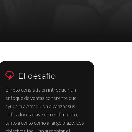
El desafío
El reto consistía en introducir un
enfoque de ventas coherente que
ayudara a Atradius a alcanzar sus
indicadores clave de rendimiento,
tanto a corto como a largo plazo. Los
objetivos incluían aumentar el