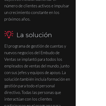
número de clientes activos e impulsar
un crecimiento constante en los
próximos años.
La solución
El programa de gestión de cuentas y
nuevos negocios del Embudo de
Ventas se implantó para todos los
empleados de ventas del mundo, junto
con sus jefes y equipos de apoyo. La
solución también incluía formación en
gestión para todo el personal
directivo. Todas las personas que
interactúan con los clientes
participaron en el programa para