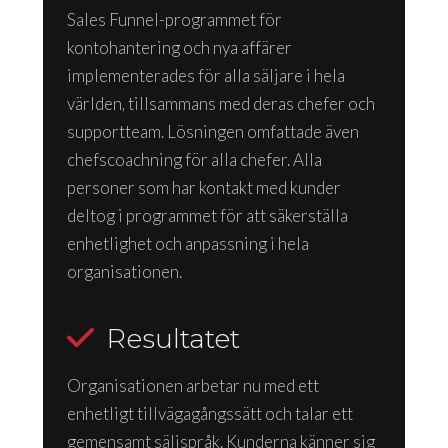
Sales Funnel-programmet för
kontohantering och nya affärer
implementerades för alla säljare i hela
världen, tillsammans med deras chefer och
supportteam. Lösningen omfattade även
chefscoachning för alla chefer. Alla
personer som har kontakt med kunder
deltog i programmet för att säkerställa
enhetlighet och anpassning i hela
organisationen.
Resultatet
Organisationen arbetar nu med ett
enhetligt tillvägagångssätt och talar ett
gemensamt säljspråk. Kunderna känner sig