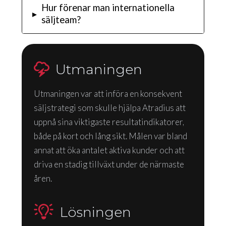
Hur förenar man internationella
▸
säljteam?
Utmaningen
Utmaningen var att införa en konsekvent
säljstrategi som skulle hjälpa Atradius att
uppnå sina viktigaste resultatindikatorer,
både på kort och lång sikt. Målen var bland
annat att öka antalet aktiva kunder och att
driva en stadig tillväxt under de närmaste
åren.
Lösningen