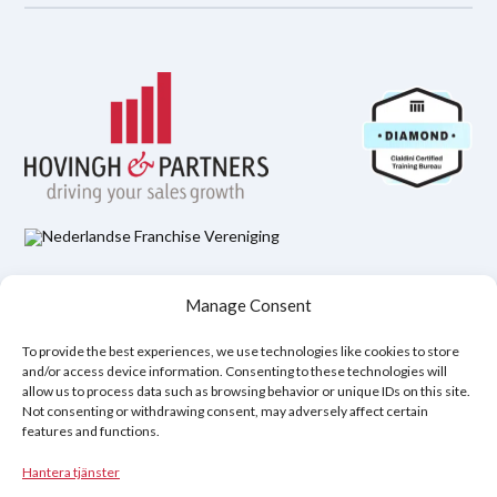
Hovingh & Partners Integritetspolicy
Manage Consent
Juridisk ansvarsfriskrivning
Policy för cookies (EU)
To provide the best experiences, we use technologies like cookies to store
and/or access device information. Consenting to these technologies will
allow us to process data such as browsing behavior or unique IDs on this site.
Copyright © 2026
Not consenting or withdrawing consent, may adversely affect certain
features and functions.
Hovingh & Partners
:
World-Class Sales Training
&
Negotiation
Programs
.
Hantera tjänster