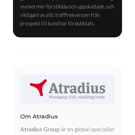
mycket mer förstådda och uppskattade, och
viktigast av allt: träfffrekvensen från
prospekt till kund har fördubblats.
Om Atradius
Atradius Group
är en global specialist