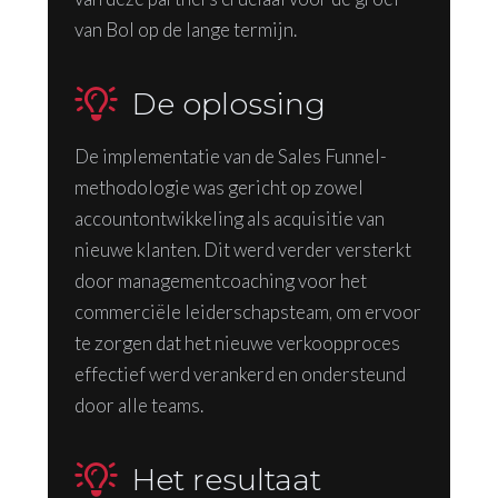
van Bol op de lange termijn.
De oplossing
De implementatie van de Sales Funnel-
methodologie was gericht op zowel
accountontwikkeling als acquisitie van
nieuwe klanten. Dit werd verder versterkt
door managementcoaching voor het
commerciële leiderschapsteam, om ervoor
te zorgen dat het nieuwe verkoopproces
effectief werd verankerd en ondersteund
door alle teams.
Het resultaat