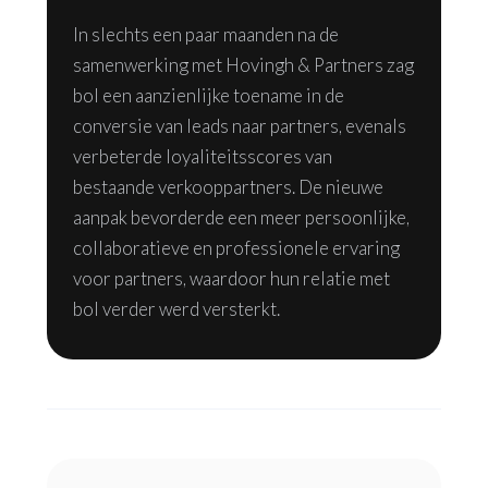
In slechts een paar maanden na de
samenwerking met Hovingh & Partners zag
bol een aanzienlijke toename in de
conversie van leads naar partners, evenals
verbeterde loyaliteitsscores van
bestaande verkooppartners. De nieuwe
aanpak bevorderde een meer persoonlijke,
collaboratieve en professionele ervaring
voor partners, waardoor hun relatie met
bol verder werd versterkt.