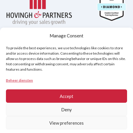
Manage Consent
Privacybeleid
Disclaimer
Cookiebeleid (EU)
To provide the best experiences, we use technologies like cookies to store
and/or access device information. Consenting to these technologies will
allow us to process data such as browsing behavior or unique IDs on this site.
Not consenting or withdrawing consent, may adversely affect certain
Copyright © 2026
features and functions.
Hovingh & Partners
:
Verkooptraining van Wereldklasse
&
Onderhandelingsprogramma's
.
Beheer diensten
Accept
Deny
View preferences
Contact