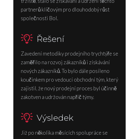
tržiště, stalo se získávání a udržení těchto
partnerů klíčovým pro dlouhodobý růst
společnosti Bol.
Řešení
Zavedení metodiky prodejního trychtýře se
zaměřilo na rozvoj zákazníků i získávání
nových zákazníků. To bylo dále posíleno
koučinkem pro vedoucí obchodní tým, který
zajistil, že nový prodejní proces byl účinně
zakotven a udržován napříč týmy.
Výsledek
Již po několika měsících spolupráce se