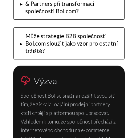
▸
& Partners při transformaci
společnosti Bol.com?
Může strategie B2B společnosti
▸
Bol.com sloužit jako vzor pro ostatní
tržiště?
Výzva
Společnost Bol se snažila rozšířit svou síť
tím, že získala loajální prodejní partnery,
kteří chtějí s platformou spolupracovat.
Vzhledem k tomu, že společnost přechází z
internetového obchodu na e-commerce