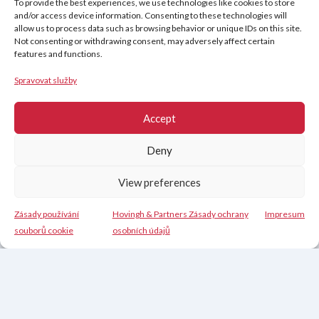
To provide the best experiences, we use technologies like cookies to store
and/or access device information. Consenting to these technologies will
allow us to process data such as browsing behavior or unique IDs on this site.
Hovingh & Partners Zásady ochrany osobních údajů
Not consenting or withdrawing consent, may adversely affect certain
Právní prohlášení o vyloučení odpovědnosti
features and functions.
Zásady používání souborů cookie (EU)
Spravovat služby
Accept
Deny
View preferences
Zásady používání
Hovingh & Partners Zásady ochrany
Impresum
Kontakt
souborů cookie
osobních údajů
Nederlands
(
Holandský
)
English
(
Angličtina
)
Français
(
Francouzština
)
Deutsch
(
Němec
)
Español
(
Španělský
)
Čeština
Svenska
(
Švédský
)