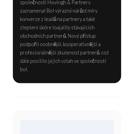
společností Hovingh & Partners
zaznamenal Bol výrazný nárůst míry
konverze z leadů na partnery a také
zlepšení skóre loajality stávajících
obchodních partnerů. Nový přístup
podpořil osobnější, kooperativnější a
profesionálnější zkušenost partnerů, což
dále posílilo jejich vztah se společností
bol.