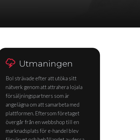
Utmaningen
Bol strävade efter att utöka sitt
nätverk genom att attrahera lojala
försäljningspartners som är
angelägna om att samarbeta med
plattformen. Eftersom företaget
övergår från en webbshop till en
marknadsplats för e-handel blev
förvärvet och behållandet av dessa