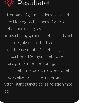
Resultatet
Efter bara några månaders samarbete
med Hovingh & Partners såg bol en
betydande ökning av
konverteringsgraden mellan leads och
partners, liksom förbättrade
lojalitetsresultat från befintliga
säljpartners. Det nya arbetssättet
bidrog till en mer personlig,
samarbetsinriktad och professionell
upplevelse för partnerna, vilket
ytterligare stärkte deras relation med
bol.