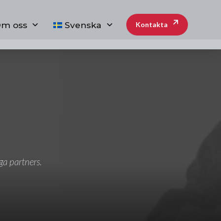
m oss
Svenska
Kontakta
iga partners.