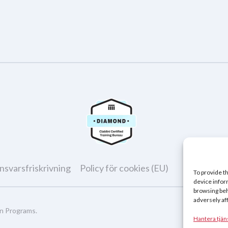
ansvarsfriskrivning
Policy för cookies (EU)
To provide t
device infor
browsing beh
adversely af
on Programs
.
Hantera tjän