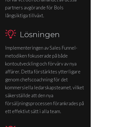
partners avgörande för Bols
långsiktiga tillväxt.
Lösningen
Implementeringen av Sales Funnel-
metodiken fokuserade på både
kontoutveckling och förvärv av nya
affärer. Detta förstärktes ytterligare
genom chefscoachning för det
kommersiella ledarskapsteamet, vilket
säkerställde att den nya
försäljningsprocessen förankrades på
ett effektivt sätt i alla team.