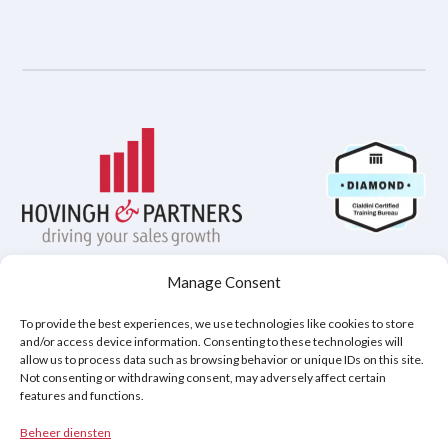
Manage Consent
Privacybeleid
Disclaimer
Cookiebeleid (EU)
To provide the best experiences, we use technologies like cookies to store
and/or access device information. Consenting to these technologies will
allow us to process data such as browsing behavior or unique IDs on this site.
Not consenting or withdrawing consent, may adversely affect certain
Copyright © 2026
features and functions.
Hovingh & Partners
:
Verkooptraining van Wereldklasse
&
Onderhandelingsprogramma's
.
Beheer diensten