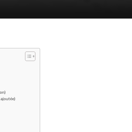
ion)
 ajoutée)