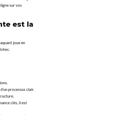
aligne sur vos
te est la
ttaquant joue en
échec.
ions.
d’un processus clair.
tructure.
ance clés, il est