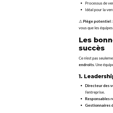
Processus de ven
Idéal pour la ve
⚠️
Piège potentiel :
vous que les équipes 
Les bonn
succès
Ce n’est pas seulemen
endroits
. Une équi
1. Leadershi
Directeur des v
l’entreprise.
Responsables r
Gestionnaires 