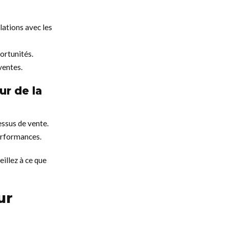
lations avec les
portunités.
ventes.
ur de la
essus de vente.
erformances.
eillez à ce que
ur