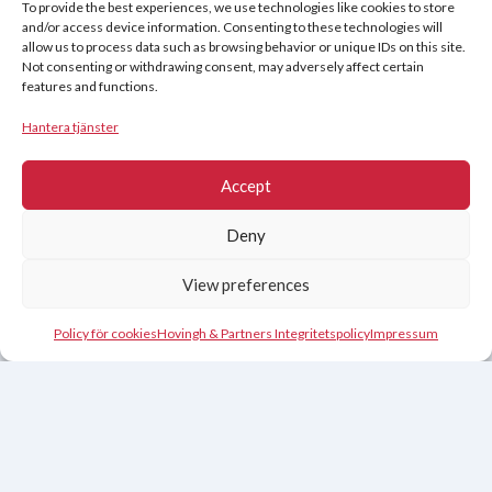
To provide the best experiences, we use technologies like cookies to store
and/or access device information. Consenting to these technologies will
allow us to process data such as browsing behavior or unique IDs on this site.
Copyright © 2026
Not consenting or withdrawing consent, may adversely affect certain
features and functions.
Hovingh & Partners
:
World-Class Sales Training
&
Negotiation
Programs
.
Hantera tjänster
Accept
Deny
View preferences
Policy för cookies
Hovingh & Partners Integritetspolicy
Impressum
Nederlands
(
Nederländska
)
English
(
Engelska
)
Français
(
Franska
)
Deutsch
(
Tyska
)
Español
(
Spanska
)
Čeština
(
Tjeckiska
)
Svenska