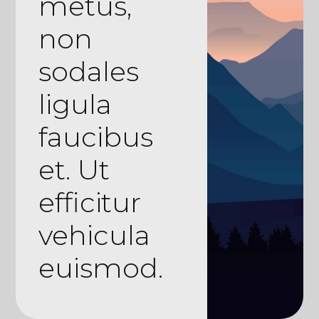
metus,
non
sodales
ligula
faucibus
et. Ut
efficitur
vehicula
euismod.