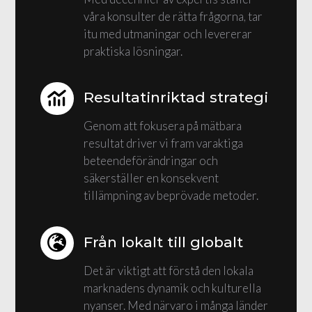
våra konsulter de rätta frågorna, tar
itu med utmaningar och levererar
praktiska lösningar.
Resultatinriktad strategi
Genom att fokusera på mätbara
resultat driver vi fram varaktiga
beteendeförändringar och
säkerställer en konsekvent
tillämpning av beprövade metoder.
Från lokalt till globalt
Det är viktigt att förstå den lokala
marknadens dynamik och kulturella
nyanser. Med närvaro i många länder