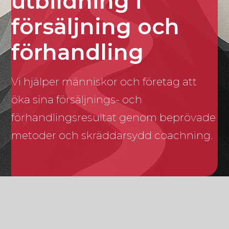
utbildning i
försäljning och
förhandling
Vi hjälper människor och företag att
öka sina försäljnings- och
förhandlingsresultat genom beprövade
metoder och skräddarsydd coachning.