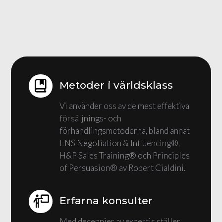
Metoder i världsklass
Vi använder oss av de mest effektiva
försäljnings- och
förhandlingsmetoderna, bland annat
ENS Negotiation & Influencing®,
H&P Sales Training® och Principles
of Persuasion® av Robert Cialdini.
Erfarna konsulter
Med decennier av expertis ställer