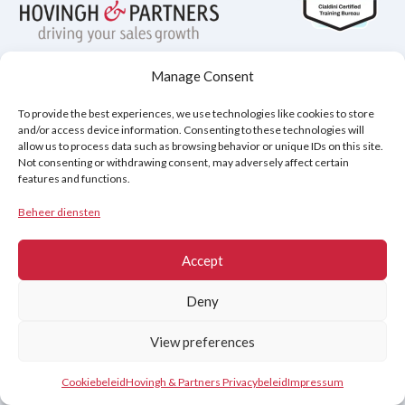
Manage Consent
Privacybeleid
Disclaimer
Cookiebeleid (EU)
To provide the best experiences, we use technologies like cookies to store
and/or access device information. Consenting to these technologies will
allow us to process data such as browsing behavior or unique IDs on this site.
Not consenting or withdrawing consent, may adversely affect certain
Copyright © 2026
features and functions.
Hovingh & Partners
:
Verkooptraining van Wereldklasse
&
Onderhandelingsprogramma's
.
Beheer diensten
Accept
Deny
View preferences
Contact
Cookiebeleid
Hovingh & Partners Privacybeleid
Impressum