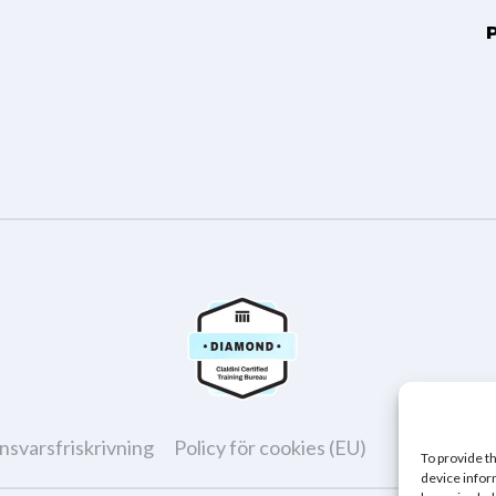
ansvarsfriskrivning
Policy för cookies (EU)
To provide t
device infor