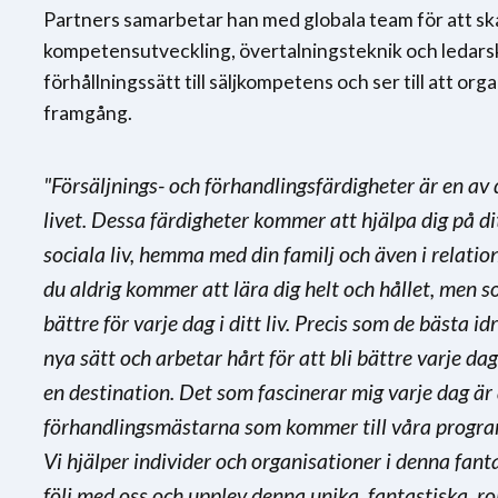
Partners samarbetar han med globala team för att sk
kompetensutveckling, övertalningsteknik och ledarsk
förhållningssätt till säljkompetens och ser till att org
framgång.
"Försäljnings- och förhandlingsfärdigheter är en av
livet. Dessa färdigheter kommer att hjälpa dig på ditt
sociala liv, hemma med din familj och även i relation
du aldrig kommer att lära dig helt och hållet, men 
bättre för varje dag i ditt liv. Precis som de bästa i
nya sätt och arbetar hårt för att bli bättre varje dag
en destination. Det som fascinerar mig varje dag är a
förhandlingsmästarna som kommer till våra program l
Vi hjälper individer och organisationer i denna fan
följ med oss och upplev denna unika, fantastiska,