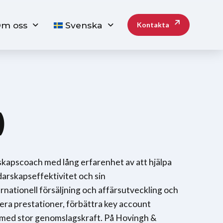
m oss
Svenska
Kontakta
)
rskapscoach med lång erfarenhet av att hjälpa
edarskapseffektivitet och sin
nationell försäljning och affärsutveckling och
mera prestationer, förbättra key account
ed stor genomslagskraft. På Hovingh &