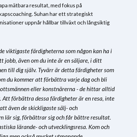
apa mätbara resultat, med fokus på
apscoaching. Suhan har ett strategiskt
anisationer uppnår hållbar tillväxt och långsiktig
 de viktigaste färdigheterna som någon kan ha i
 jobb, även om du inte är en säljare, i ditt
en till dig själv. Tyvärr är detta färdigheter som
som du kommer att förbättra varje dag och bli
drottsmännen eller konstnärerna - de hittar alltid
. Att förbättra dessa färdigheter är en resa, inte
tt även de skickligaste sälj- och
är sig, förbättrar sig och får bättre resultat.
tastiska lärande- och utvecklingsresa. Kom och
 roliga men också mycket utmanande