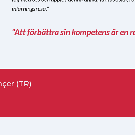
inlärningsresa."
"Att förbättra sin kompetens är en re
nçer (TR)
n