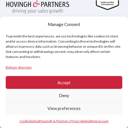
Manage Consent
Privacybeleid
Disclaimer
Cookiebeleid (EU)
To provide the best experiences, we use technologies like cookies to store
and/or access device information. Consenting to these technologies will
allow us to process data such as browsing behavior or unique IDs on this site.
Not consenting or withdrawing consent, may adversely affect certain
Copyright © 2026
features and functions.
Hovingh & Partners
:
Verkooptraining van Wereldklasse
&
Onderhandelingsprogramma's
.
Beheer diensten
Accept
Deny
View preferences
Contact
Cookiebeleid
Hovingh & Partners Privacybeleid
Impressum