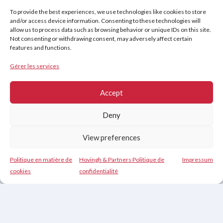
Politique de confidentialité
To provide the best experiences, we use technologies like cookies to store
Avis de non-responsabilité
Cookies (UE)
and/or access device information. Consenting to these technologies will
allow us to process data such as browsing behavior or unique IDs on this site.
Not consenting or withdrawing consent, may adversely affect certain
features and functions.
Copyright © 2026
Hovingh & Partners
:
Formation en Vente de Classe Mondiale
&
Gérer les services
Programmes de Négociation
.
Accept
Deny
View preferences
Politique en matière de
Hovingh & Partners Politique de
Impressum
Contact
cookies
confidentialité
Nederlands
(
Néerlandais
)
English
(
Anglais
)
Français
Deutsch
(
Allemand
)
Español
(
Espagnol
)
Čeština
(
Tchèque
)
Svenska
(
Suédois
)