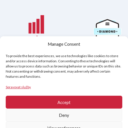
Manage Consent
To provide the best experiences, we use technologies like cookies to store
and/or access device information. Consenting to these technologies will
allow us to process data such as browsing behavior or unique IDs on this site.
Hovingh & Partners Zásady ochrany osobních údajů
Not consenting or withdrawing consent, may adversely affect certain
Právní prohlášení o vyloučení odpovědnosti
features and functions.
Zásady používání souborů cookie (EU)
Spravovat služby
Accept
Deny
View preferences