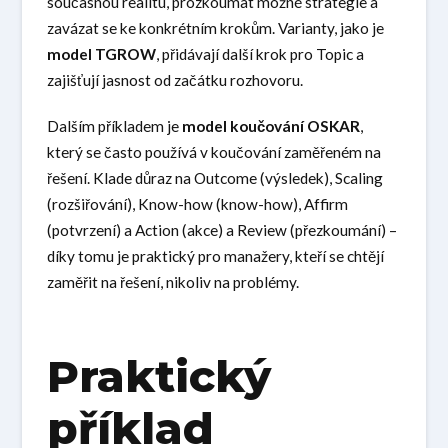
současnou realitu, prozkoumat možné strategie a
zavázat se ke konkrétním krokům. Varianty, jako je
model TGROW
, přidávají další krok pro Topic a
zajišťují jasnost od začátku rozhovoru.
Dalším příkladem je
model koučování OSKAR
,
který se často používá v koučování zaměřeném na
řešení. Klade důraz na Outcome (výsledek), Scaling
(rozšiřování), Know-how (know-how), Affirm
(potvrzení) a Action (akce) a Review (přezkoumání) –
díky tomu je praktický pro manažery, kteří se chtějí
zaměřit na řešení, nikoliv na problémy.
Praktický
příklad