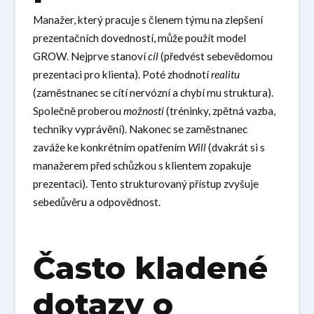
Manažer, který pracuje s členem týmu na zlepšení
prezentačních dovedností, může použít model
GROW. Nejprve stanoví
cíl
(předvést sebevědomou
prezentaci pro klienta). Poté zhodnotí
realitu
(zaměstnanec se cítí nervózní a chybí mu struktura).
Společně proberou
možnosti
(tréninky, zpětná vazba,
techniky vyprávění). Nakonec se zaměstnanec
zaváže ke konkrétním opatřením
Will
(dvakrát si s
manažerem před schůzkou s klientem zopakuje
prezentaci). Tento strukturovaný přístup zvyšuje
sebedůvěru a odpovědnost.
Často kladené
dotazy o