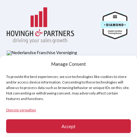
Manage Consent
Datenschutzbestimmungen
Rechtlicher Hinweis
Cookie-Richtlinie (EU)
To provide the best experiences, we use technologies like cookies to store
and/or access device information. Consenting to these technologies will
allow us to process data such as browsing behavior or unique IDs on this site.
Copyright © 2026
Not consenting or withdrawing consent, may adversely affect certain
features and functions.
Hovingh & Partners
:
Verkaufstraining auf Weltklasseniveau
&
Verhandlungsprogramme
.
Dienste verwalten
Accept