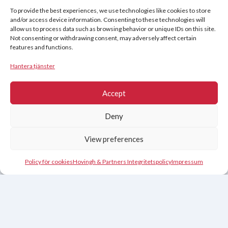
Policy för cookies (EU)
To provide the best experiences, we use technologies like cookies to store
and/or access device information. Consenting to these technologies will
allow us to process data such as browsing behavior or unique IDs on this site.
Copyright © 2026
Not consenting or withdrawing consent, may adversely affect certain
features and functions.
Hovingh & Partners
:
World-Class Sales Training
&
Negotiation
Programs
.
Hantera tjänster
Accept
Deny
View preferences
Policy för cookies
Hovingh & Partners Integritetspolicy
Impressum
Nederlands
(
Nederländska
)
English
(
Engelska
)
Français
(
Franska
)
Deutsch
(
Tyska
)
Español
(
Spanska
)
Čeština
(
Tjeckiska
)
Svenska