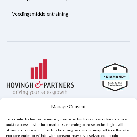
Voedingsmiddelentraining
Manage Consent
Privacybeleid
Disclaimer
Cookiebeleid (EU)
To provide the best experiences, we use technologies like cookies to store
and/or access device information. Consenting to these technologies will
allow us to process data such as browsing behavior or unique IDs on this site.
Not consenting or withdrawing consent, may adversely affect certain
Copyright © 2026