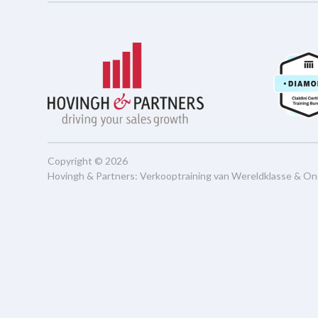
Copyright © 2026
Hovingh & Partners
:
Verkooptraining van Wereldklasse
&
On
Nederlands
English
(
Engels
)