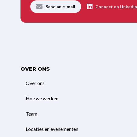
Send an e-mail
Connect on LinkedI
OVER ONS
Over ons
Hoe we werken
Team
Locaties en evenementen