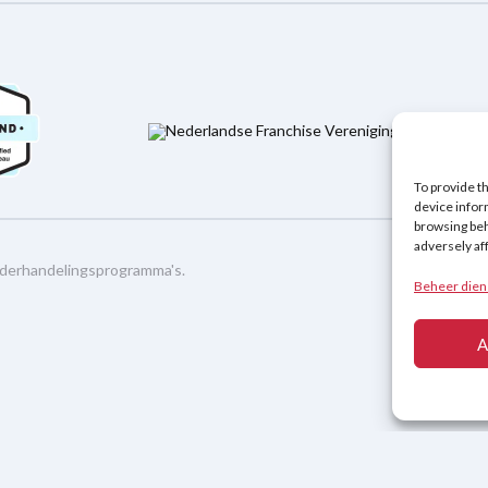
To provide t
device infor
browsing beh
adversely af
derhandelingsprogramma's
.
Beheer dien
A
Français
(
Frans
)
Deutsch
(
Duits
)
Español
(
Spaans
)
Č