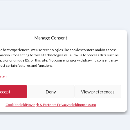
Privacybeleid
Disclaimer
Cookiebeleid (EU)
Manage Consent
he best experiences, we use technologies like cookies to store and/or access
mation. Consenting to these technologies will allow us to process data such as
avior or unique IDs on this site. Not consenting or withdrawing consent, may
fect certain features and functions.
sten
ccept
Deny
View preferences
Contact
Cookiebeleid
Hovingh & Partners Privacybeleid
Impressum
eština
(
Tsjechisch
)
Svenska
(
Zweeds
)