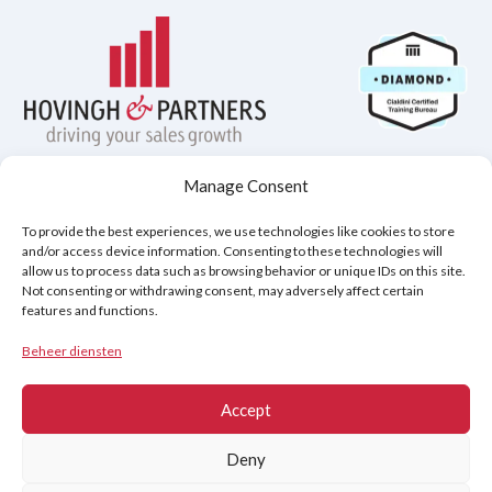
Manage Consent
Privacybeleid
Disclaimer
Cookiebeleid (EU)
To provide the best experiences, we use technologies like cookies to store
and/or access device information. Consenting to these technologies will
allow us to process data such as browsing behavior or unique IDs on this site.
Not consenting or withdrawing consent, may adversely affect certain
Copyright © 2026
features and functions.
Hovingh & Partners
:
Verkooptraining van Wereldklasse
&
Onderhandelingsprogramma's
.
Beheer diensten
Accept
Deny