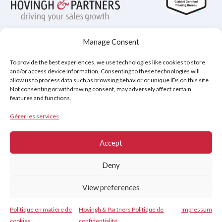
Manage Consent
Politique de confidentialité
To provide the best experiences, we use technologies like cookies to store
Avis de non-responsabilité
Cookies (UE)
and/or access device information. Consenting to these technologies will
allow us to process data such as browsing behavior or unique IDs on this site.
Not consenting or withdrawing consent, may adversely affect certain
features and functions.
Copyright © 2026
Hovingh & Partners
:
Formation en Vente de Classe Mondiale
&
Gérer les services
Programmes de Négociation
.
Accept
Deny
View preferences
Politique en matière de
Hovingh & Partners Politique de
Impressum
Contact
cookies
confidentialité