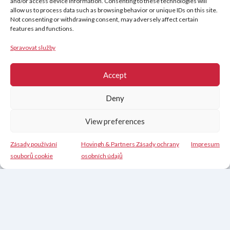
and/or access device information. Consenting to these technologies will
allow us to process data such as browsing behavior or unique IDs on this site.
Hovingh & Partners Zásady ochrany osobních údajů
Not consenting or withdrawing consent, may adversely affect certain
Právní prohlášení o vyloučení odpovědnosti
features and functions.
Zásady používání souborů cookie (EU)
Spravovat služby
Accept
Deny
View preferences
Zásady používání
Hovingh & Partners Zásady ochrany
Impresum
Kontakt
souborů cookie
osobních údajů
Nederlands
(
Holandský
)
English
(
Angličtina
)
Français
(
Francouzština
)
Deutsch
(
Němec
)
Español
(
Španělský
)
Čeština
Svenska
(
Švédský
)