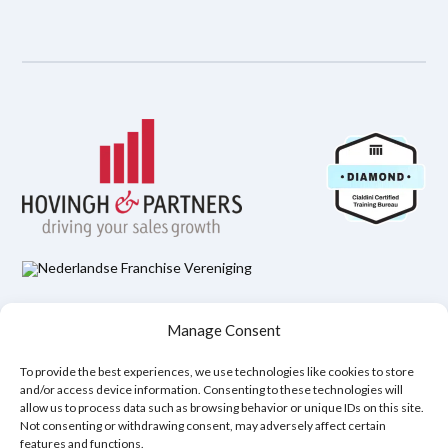
Hovingh & Partners Integritetspolicy
Manage Consent
Juridisk ansvarsfriskrivning
Policy för cookies (EU)
To provide the best experiences, we use technologies like cookies to store
and/or access device information. Consenting to these technologies will
allow us to process data such as browsing behavior or unique IDs on this site.
Copyright © 2026
Not consenting or withdrawing consent, may adversely affect certain
features and functions.
Hovingh & Partners
:
World-Class Sales Training
&
Negotiation