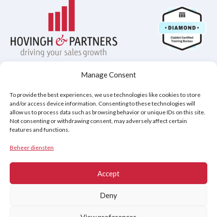
Manage Consent
Privacybeleid
Disclaimer
Cookiebeleid (EU)
To provide the best experiences, we use technologies like cookies to store
and/or access device information. Consenting to these technologies will
allow us to process data such as browsing behavior or unique IDs on this site.
Not consenting or withdrawing consent, may adversely affect certain
Copyright © 2026
features and functions.
Hovingh & Partners
:
Verkooptraining van Wereldklasse
&
Onderhandelingsprogramma's
.
Beheer diensten
Accept
Deny
View preferences