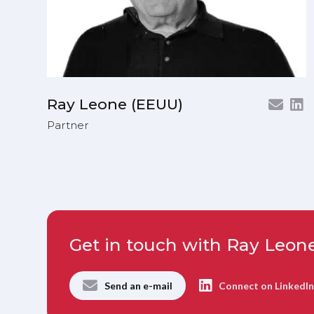
Ray Leone (EEUU)
Partner
Get in touch with Ray Leon
Send an e-mail
Connect on LinkedI