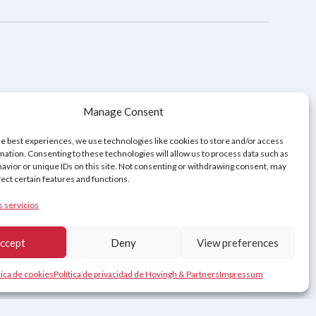
 Privacidad
Aviso legal
Política de cookies (UE)
Manage Consent
he best experiences, we use technologies like cookies to store and/or access
mation. Consenting to these technologies will allow us to process data such as
avior or unique IDs on this site. Not consenting or withdrawing consent, may
fect certain features and functions.
s servicios
ccept
Deny
View preferences
Contacto
tica de cookies
Política de privacidad de Hovingh & Partners
Impressum
Čeština
(
Checo
)
Svenska
(
Sueco
)