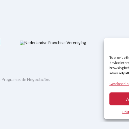
Política de
To provide t
device infor
browsing beh
adversely af
&
Programas de Negociación
.
Gestionar lo
A
Polí
nglés
)
Français
(
Francés
)
Deutsch
(
Alemán
)
Español