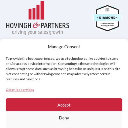
Manage Consent
Politique de confidentialité
To provide the best experiences, we use technologies like cookies to store
Avis de non-responsabilité
Cookies (UE)
and/or access device information. Consenting to these technologies will
allow us to process data such as browsing behavior or unique IDs on this site.
Not consenting or withdrawing consent, may adversely affect certain
features and functions.
Copyright © 2026
Hovingh & Partners
:
Formation en Vente de Classe Mondiale
&
Gérer les services
Programmes de Négociation
.
Accept
Deny