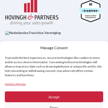
Hovingh & Partners Integritetspolicy
Manage Consent
Juridisk ansvarsfriskrivning
Policy för cookies (EU)
To provide the best experiences, we use technologies like cookies to store
and/or access device information. Consenting to these technologies will
allow us to process data such as browsing behavior or unique IDs on this site.
Copyright © 2026
Not consenting or withdrawing consent, may adversely affect certain
features and functions.
Hovingh & Partners
:
World-Class Sales Training
&
Negotiation
Programs
.
Hantera tjänster
Accept
Deny