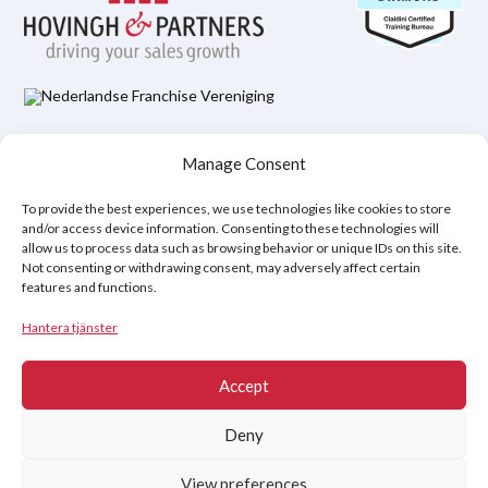
Hovingh & Partners Integritetspolicy
Manage Consent
Juridisk ansvarsfriskrivning
Policy för cookies (EU)
To provide the best experiences, we use technologies like cookies to store
and/or access device information. Consenting to these technologies will
allow us to process data such as browsing behavior or unique IDs on this site.
Copyright © 2026
Not consenting or withdrawing consent, may adversely affect certain
features and functions.
Hovingh & Partners
:
World-Class Sales Training
&
Negotiation
Programs
.
Hantera tjänster
Accept
Deny
View preferences