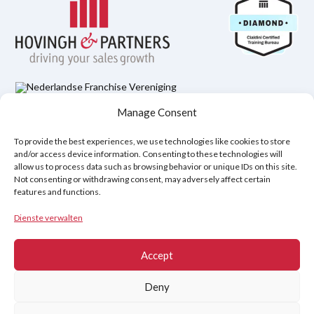
Manage Consent
Datenschutzbestimmungen
Rechtlicher Hinweis
Cookie-Richtlinie (EU)
To provide the best experiences, we use technologies like cookies to store
and/or access device information. Consenting to these technologies will
allow us to process data such as browsing behavior or unique IDs on this site.
Copyright © 2026
Not consenting or withdrawing consent, may adversely affect certain
features and functions.
Hovingh & Partners
:
Verkaufstraining auf Weltklasseniveau
&
Verhandlungsprogramme
.
Dienste verwalten
Accept
Deny