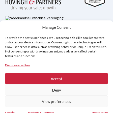
Manage Consent
Datenschutzbestimmungen
Rechtlicher Hinweis
Cookie-Richtlinie (EU)
To provide the best experiences, we use technologies like cookies to store
and/or access device information. Consenting to these technologies will
allow us to process data such as browsing behavior or unique IDs on this site.
Copyright © 2026
Not consenting or withdrawing consent, may adversely affect certain
features and functions.
Hovingh & Partners
:
Verkaufstraining auf Weltklasseniveau
&
Verhandlungsprogramme
.
Dienste verwalten
Accept
Deny
View preferences
Cookie-
Hovingh & Partners
Impressum