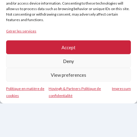
Avis de non-responsabilité
Cookies (UE)
and/or access device information. Consenting to these technologies will
allow us to process data such as browsing behavior or unique IDs on this site.
Not consenting or withdrawing consent, may adversely affect certain
features and functions.
Copyright © 2026
Hovingh & Partners
:
Formation en Vente de Classe Mondiale
&
Gérer les services
Programmes de Négociation
.
Accept
Deny
View preferences
Politique en matière de
Hovingh & Partners Politique de
Impressum
Contact
cookies
confidentialité
Nederlands
(
Néerlandais
)
English
(
Anglais
)
Français
Deutsch
(
Allemand
)
Español
(
Espagnol
)
Čeština
(
Tchèque
)
Svenska
(
Suédois
)